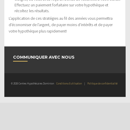
Effectuez un paiement forfaitaire sur votre hypothèque et
récoltez les résultats.
L’application de ces stratégies au fil des années vous permettra
d’économiser de l’argent, de payer moins d’intérêts et de payer
votre hypothèque plus rapidement!
COMMUNIQUER AVEC NOUS
© 2026 Centres Hypothécaires Dominion
Conditions d’utilisation
|
Politique de confidentialité